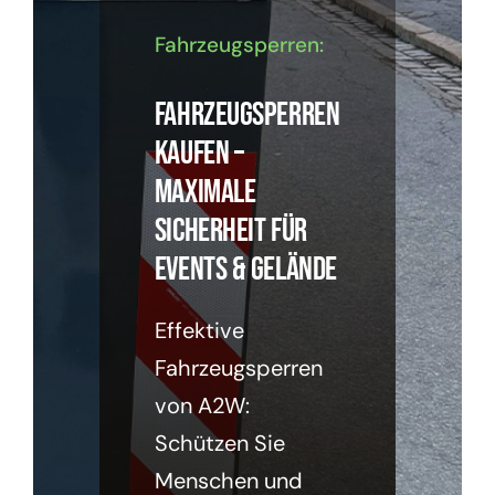
Fahrzeugsperren:
Produkte
Fahrzeugsperren
Shop
kaufen –
maximale
Services
Sicherheit für
Events & Gelände
Über uns
Effektive
Referenzen
Fahrzeugsperren
von A2W:
Kontakt
Schützen Sie
Menschen und
Warenkorb