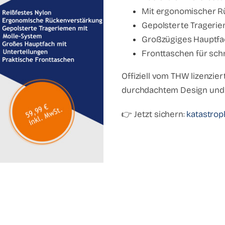
Mit ergonomischer R
Gepolsterte Trageri
Großzügiges Hauptfac
Fronttaschen für schn
Offiziell vom THW lizenzier
durchdachtem Design und m
👉 Jetzt sichern:
katastrop