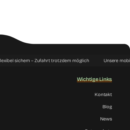
el sichern – Zufahrt trotzdem möglich
Unsere mobilen F
Wichtige Links
Kontakt
Blog
News